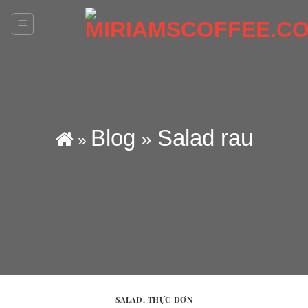
Skip
to
content
Blog
Salad rau
»
»
SALAD
,
THỰC ĐƠN