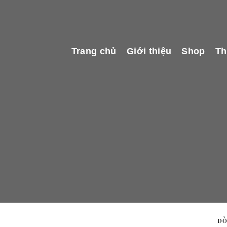
Skip
to
content
Trang chủ
Giới thiệu
Shop
Th
ĐỒ