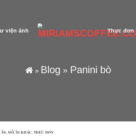
ư viện ảnh
Thực đơn
Blog
Panini bò
»
»
 ĂN
,
ĐỒ ĂN KHÁC
,
THỰC ĐƠN