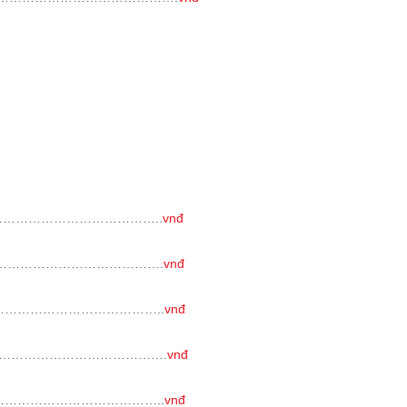
………………………………..
vnđ
………………………………….
vnđ
………………………………..
vnđ
………………………………….
vnđ
………………………………..
vnđ