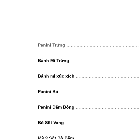
Panini Trứng
…………………………………………
Bánh Mì Trứng
………………………………………
Bánh mì xúc xích
……………………………………
Panini Bò
…………………………………………………
Panini Dăm Bông
……………………………………
Bò Sốt Vang
……………………………………………
Mỳ ý Sốt Bò Băm
………………………………………