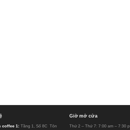
ệ
Giờ mở cửa
 coffee 1:
Tầng 1, Số 8C Tôn
Thứ 2 – Thứ 7: 7:00 am – 7:30 