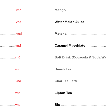
…………..
vnđ
Mango
……………………………
……………
vnđ
Water Melon Juice
………………
……………
vnđ
Matcha
………………………………
……………
vnđ
Caramel Macchiato
………………
………..
vnđ
Soft Drink (Cocacola & Soda Wa
………..
vnđ
Dimah Tea
…………………………
…………..
vnđ
Chai Tea Latte
……………………
………….
vnđ
Lipton Tea
…………………………
………..
vnđ
Bia
……………………………………