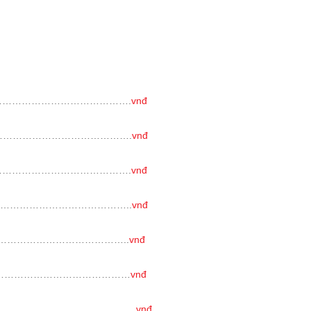
………………………………….
vnđ
………………………………….
vnđ
………………………………….
vnđ
…………………………………..
vnđ
………………………………..
vnđ
……………………………………
vnđ
…………………………………….
vnđ