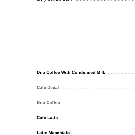
Drip Coffee With Condensed Milk
………………
Cafe Decaf
………………………………………………
Drip Coffee
………………………………………………
Cafe Latte
………………………………………………
Latte Macchiato
………………………………………