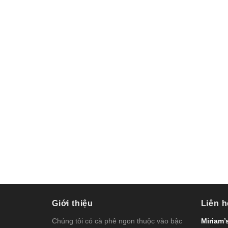
Giới thiệu
Liên h
Chúng tôi có cà phê ngon thuộc vào bậc
Miriam’s